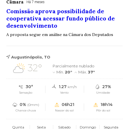
Câmara
Há 7 meses
Comissão aprova possibilidade de
cooperativa acessar fundo público de
desenvolvimento
A proposta segue em análise na Câmara dos Deputados
Augustinópolis, TO
32°
Parcialmente nublado
Mín.
20°
Máx.
37°
30°
1.27
27%
km/h
Sensação
Vento
Umidade
0%
06h21
18h14
(0mm)
Chance chuva
Nascer do sol
Pôr do sol
Quinta
Sexta
Sábado
Domingo
Segunda