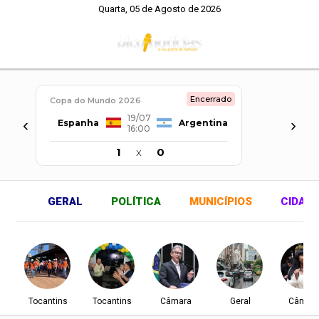
Quarta, 05 de Agosto de 2026
Encerrado
Copa do Mundo 2026
19/07
‹
›
Espanha
Argentina
16:00
1
x
0
GERAL
POLÍTICA
MUNICÍPIOS
CIDAD
Tocantins
Tocantins
Câmara
Geral
Câmar