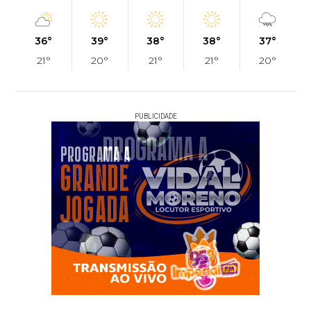
36°
39°
38°
38°
37°
21°
20°
21°
21°
20°
PUBLICIDADE