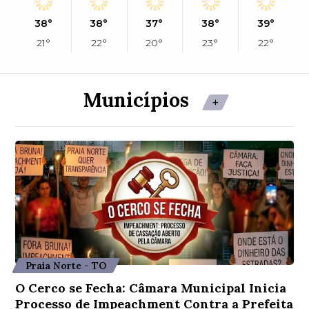
38°
38°
37°
38°
39°
21°
22°
20°
23°
22°
Municípios
+
Praia Norte - TO
O Cerco se Fecha: Câmara Municipal Inicia
Processo de Impeachment Contra a Prefeita