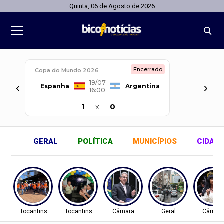
Quinta, 06 de Agosto de 2026
Encerrado
Copa do Mundo 2026
19/07
‹
›
Espanha
Argentina
16:00
1
x
0
GERAL
POLÍTICA
MUNICÍPIOS
CIDAD
Tocantins
Tocantins
Câmara
Geral
Câmar