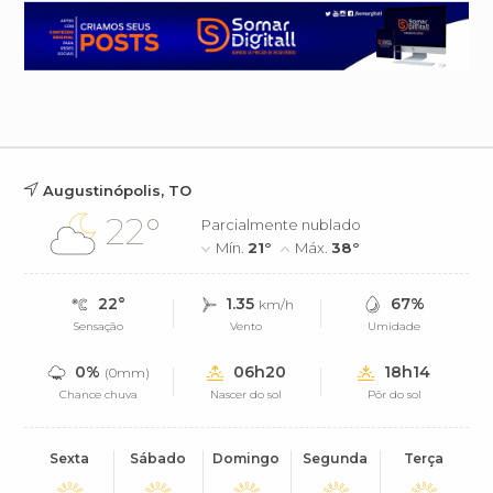
Augustinópolis, TO
22°
Parcialmente nublado
Mín.
21°
Máx.
38°
22°
1.35
67%
km/h
Sensação
Vento
Umidade
0%
06h20
18h14
(0mm)
Chance chuva
Nascer do sol
Pôr do sol
Sexta
Sábado
Domingo
Segunda
Terça