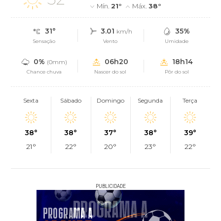
Mín.
21°
Máx.
38°
31°
3.01
35%
km/h
Sensação
Vento
Umidade
0%
06h20
18h14
(0mm)
Chance chuva
Nascer do sol
Pôr do sol
Sexta
Sábado
Domingo
Segunda
Terça
38°
38°
37°
38°
39°
21°
22°
20°
23°
22°
PUBLICIDADE