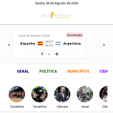
Quinta, 06 de Agosto de 2026
Encerrado
Copa do Mundo 2026
19/07
‹
›
Espanha
Argentina
16:00
1
x
0
GERAL
POLÍTICA
MUNICÍPIOS
CIDAD
Tocantins
Tocantins
Câmara
Geral
Câmar