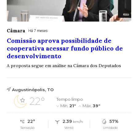
Câmara
Há 7 meses
Comissão aprova possibilidade de
cooperativa acessar fundo público de
desenvolvimento
A proposta segue em análise na Câmara dos Deputados
Augustinópolis, TO
22°
Tempo limpo
Mín.
21°
Máx.
39°
22°
2.39
57%
km/h
Sensação
Vento
Umidade