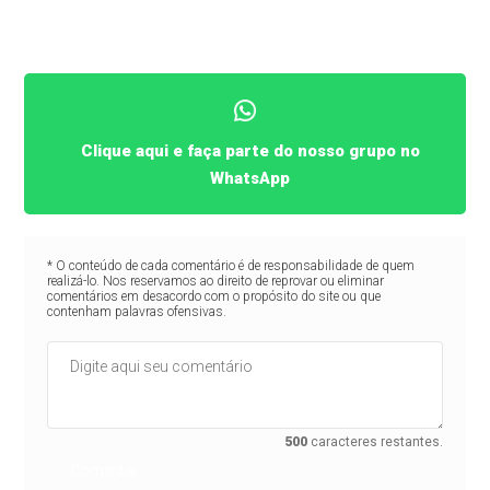
Clique aqui e faça parte do nosso grupo no
WhatsApp
* O conteúdo de cada comentário é de responsabilidade de quem
realizá-lo. Nos reservamos ao direito de reprovar ou eliminar
comentários em desacordo com o propósito do site ou que
contenham palavras ofensivas.
500
caracteres restantes.
Comentar