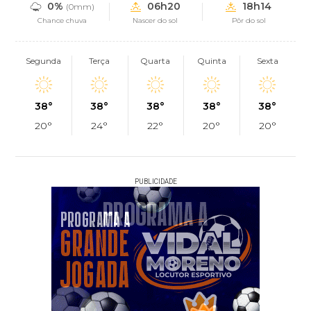
0%
06h20
18h14
(0mm)
Chance chuva
Nascer do sol
Pôr do sol
Segunda
Terça
Quarta
Quinta
Sexta
38°
38°
38°
38°
38°
20°
24°
22°
20°
20°
PUBLICIDADE