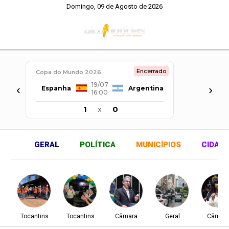
Domingo, 09 de Agosto de 2026
Encerrado
Copa do Mundo 2026
19/07
‹
›
Espanha
Argentina
16:00
1
x
0
GERAL
POLÍTICA
MUNICÍPIOS
CIDAD
Tocantins
Tocantins
Câmara
Geral
Câmar