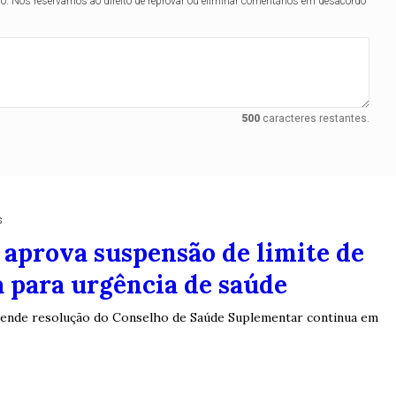
lo. Nos reservamos ao direito de reprovar ou eliminar comentários em desacordo
500
caracteres restantes.
s
aprova suspensão de limite de
 para urgência de saúde
pende resolução do Conselho de Saúde Suplementar continua em