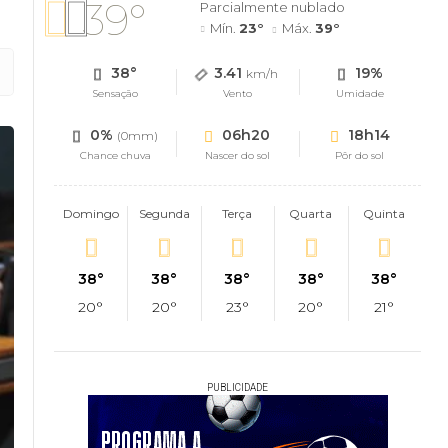
39°
Parcialmente nublado
Mín.
23°
Máx.
39°
38°
3.41
19%
km/h
Sensação
Vento
Umidade
0%
06h20
18h14
(0mm)
Chance chuva
Nascer do sol
Pôr do sol
Domingo
Segunda
Terça
Quarta
Quinta
38°
38°
38°
38°
38°
20°
20°
23°
20°
21°
PUBLICIDADE