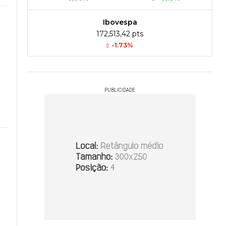
Ibovespa
172,513,42 pts
-1.73%
PUBLICIDADE