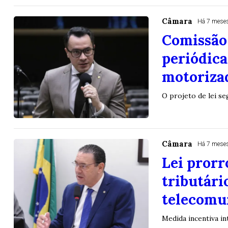
Câmara
Há 7 mese
Comissão 
periódica
motoriza
O projeto de lei s
Câmara
Há 7 mese
Lei prorr
tributári
telecomu
Medida incentiva in