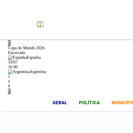
23
39
°C
°C
Augustinópolis, TO
‹
Copa do Mundo 2026
Encerrado
Espanha
19/07
16:00
Argentina
1
x
0
›
GERAL
POLÍTICA
MUNICÍPI