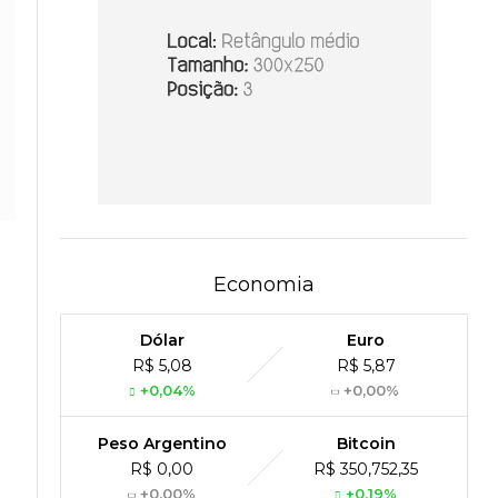
Economia
Dólar
Euro
R$ 5,08
R$ 5,87
+0,04%
+0,00%
Peso Argentino
Bitcoin
R$ 0,00
R$ 350,752,35
+0,00%
+0,19%