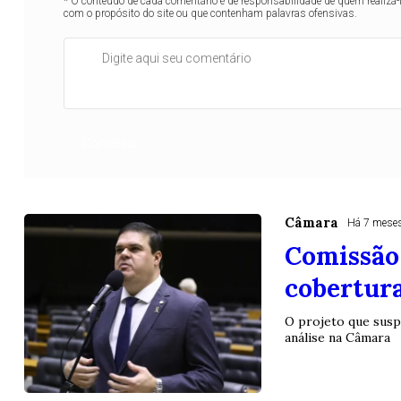
* O conteúdo de cada comentário é de responsabilidade de quem realizá-
com o propósito do site ou que contenham palavras ofensivas.
Comentar
Câmara
Há 7 mese
Comissão 
cobertura
O projeto que sus
análise na Câmara