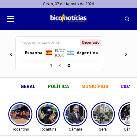
Sexta, 07 de Agosto de 2026
Encerrado
Copa do Mundo 2026
19/07
‹
›
Espanha
Argentina
16:00
1
x
0
GERAL
POLÍTICA
MUNICÍPIOS
CIDAD
Tocantins
Tocantins
Câmara
Geral
Câmar