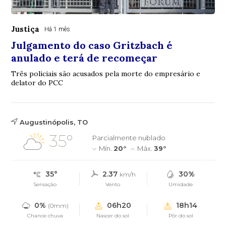
Justiça
Há 1 mês
Julgamento do caso Gritzbach é
anulado e terá de recomeçar
Três policiais são acusados pela morte do empresário e
delator do PCC
Augustinópolis, TO
35°
Parcialmente nublado
Mín.
20°
Máx.
39°
35°
2.37
30%
km/h
Sensação
Vento
Umidade
0%
06h20
18h14
(0mm)
Chance chuva
Nascer do sol
Pôr do sol