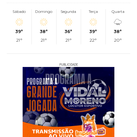
Sábado
Domingo
Segunda
Terça
Quarta
39°
38°
36°
39°
38°
21°
21°
21°
22°
20°
PUBLICIDADE