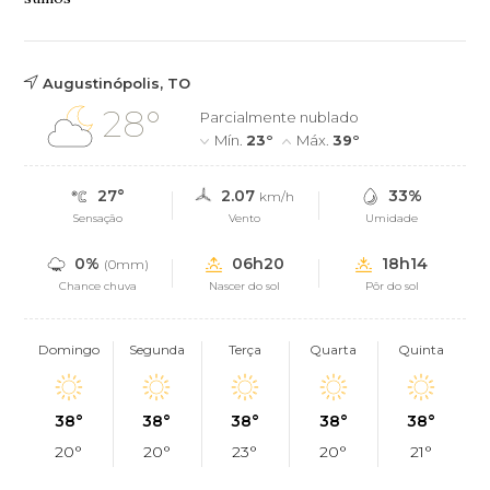
Augustinópolis, TO
28°
Parcialmente nublado
Mín.
23°
Máx.
39°
27°
2.07
33%
km/h
Sensação
Vento
Umidade
0%
06h20
18h14
(0mm)
Chance chuva
Nascer do sol
Pôr do sol
Domingo
Segunda
Terça
Quarta
Quinta
38°
38°
38°
38°
38°
20°
20°
23°
20°
21°