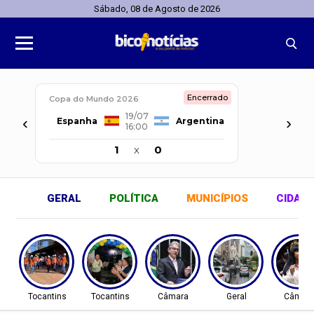
Sábado, 08 de Agosto de 2026
Encerrado
Copa do Mundo 2026
19/07
‹
›
Espanha
Argentina
16:00
1
x
0
GERAL
POLÍTICA
MUNICÍPIOS
CIDAD
Tocantins
Tocantins
Câmara
Geral
Câmar