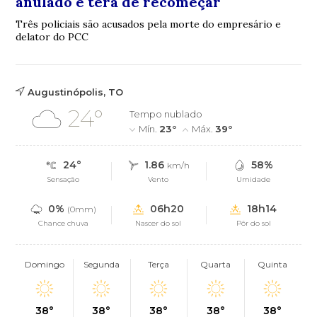
anulado e terá de recomeçar
Três policiais são acusados pela morte do empresário e
delator do PCC
Augustinópolis, TO
24°
Tempo nublado
Mín.
23°
Máx.
39°
24°
1.86
58%
km/h
Sensação
Vento
Umidade
0%
06h20
18h14
(0mm)
Chance chuva
Nascer do sol
Pôr do sol
Domingo
Segunda
Terça
Quarta
Quinta
38°
38°
38°
38°
38°