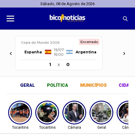
Sábado, 08 de Agosto de 2026
Encerrado
Copa do Mundo 2026
19/07
‹
›
Espanha
Argentina
16:00
1
x
0
GERAL
POLÍTICA
MUNICÍPIOS
CIDAD
Tocantins
Tocantins
Câmara
Geral
Câmar