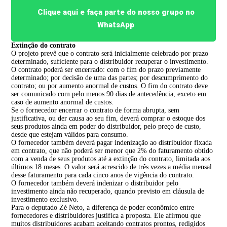
Clique aqui e faça parte do nosso grupo no
WhatsApp
Extinção do contrato
O projeto prevê que o contrato será inicialmente celebrado por prazo
determinado, suficiente para o distribuidor recuperar o investimento.
O contrato poderá ser encerrado: com o fim do prazo previamente
determinado; por decisão de uma das partes; por descumprimento do
contrato; ou por aumento anormal de custos. O fim do contrato deve
ser comunicado com pelo menos 90 dias de antecedência, exceto em
caso de aumento anormal de custos.
Se o fornecedor encerrar o contrato de forma abrupta, sem
justificativa, ou der causa ao seu fim, deverá comprar o estoque dos
seus produtos ainda em poder do distribuidor, pelo preço de custo,
desde que estejam válidos para consumo.
O fornecedor também deverá pagar indenização ao distribuidor fixada
em contrato, que não poderá ser menor que 2% do faturamento obtido
com a venda de seus produtos até a extinção do contrato, limitada aos
últimos 18 meses. O valor será acrescido de três vezes a média mensal
desse faturamento para cada cinco anos de vigência do contrato.
O fornecedor também deverá indenizar o distribuidor pelo
investimento ainda não recuperado, quando previsto em cláusula de
investimento exclusivo.
Para o deputado Zé Neto, a diferença de poder econômico entre
fornecedores e distribuidores justifica a proposta. Ele afirmou que
muitos distribuidores acabam aceitando contratos prontos, redigidos