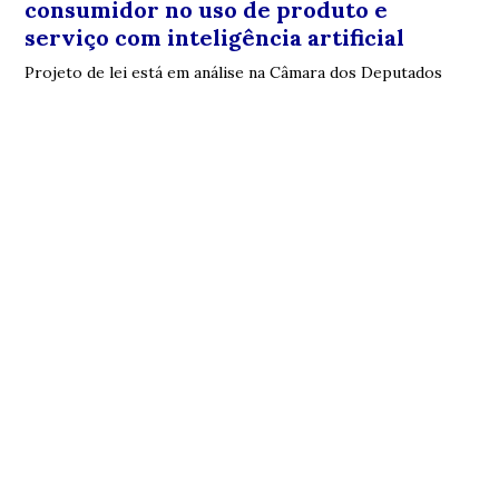
consumidor no uso de produto e
serviço com inteligência artificial
Projeto de lei está em análise na Câmara dos Deputados
Augustinópolis, TO
22°
Parcialmente nublado
Mín.
21°
Máx.
38°
22°
1.35
67%
km/h
Sensação
Vento
Umidade
0%
06h20
18h14
(0mm)
Chance chuva
Nascer do sol
Pôr do sol
Sexta
Sábado
Domingo
Segunda
Terça