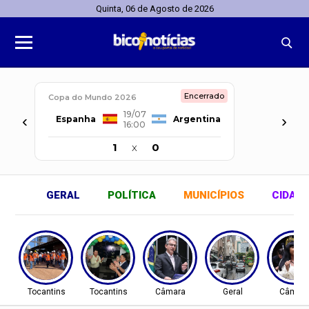
Quinta, 06 de Agosto de 2026
Encerrado
Copa do Mundo 2026
19/07
‹
›
Espanha
Argentina
16:00
1
x
0
GERAL
POLÍTICA
MUNICÍPIOS
CIDAD
Tocantins
Tocantins
Câmara
Geral
Câmar