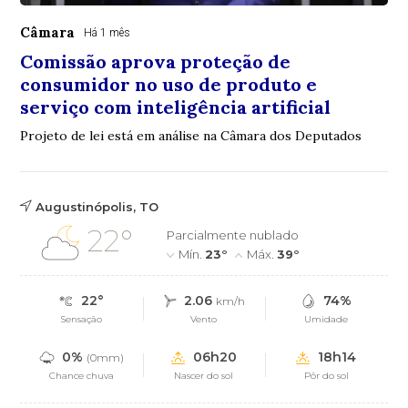
Câmara
Há 1 mês
Comissão aprova proteção de
consumidor no uso de produto e
serviço com inteligência artificial
Projeto de lei está em análise na Câmara dos Deputados
Augustinópolis, TO
22°
Parcialmente nublado
Mín.
23°
Máx.
39°
22°
2.06
74%
km/h
Sensação
Vento
Umidade
0%
06h20
18h14
(0mm)
Chance chuva
Nascer do sol
Pôr do sol