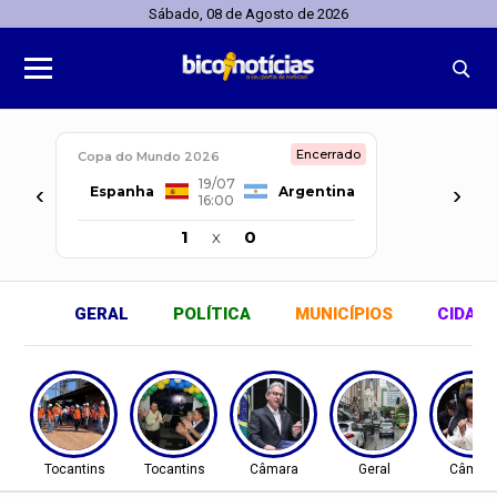
Sábado, 08 de Agosto de 2026
Encerrado
Copa do Mundo 2026
19/07
‹
›
Espanha
Argentina
16:00
1
x
0
GERAL
POLÍTICA
MUNICÍPIOS
CIDAD
Tocantins
Tocantins
Câmara
Geral
Câmar