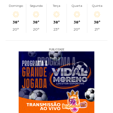
Domingo
Segunda
Terça
Quarta
Quinta
38°
38°
38°
38°
38°
20°
20°
23°
20°
21°
PUBLICIDADE