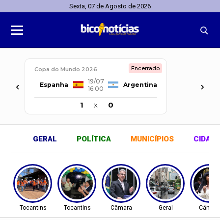
Sexta, 07 de Agosto de 2026
Encerrado
Copa do Mundo 2026
19/07
‹
›
Espanha
Argentina
16:00
1
x
0
GERAL
POLÍTICA
MUNICÍPIOS
CIDAD
Tocantins
Tocantins
Câmara
Geral
Câmar