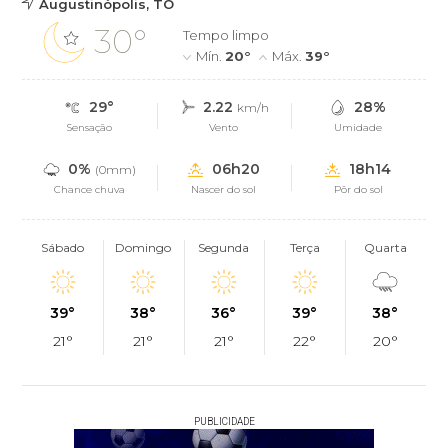
Augustinópolis, TO
30°
Tempo limpo
Mín.
20°
Máx.
39°
29°
2.22
28%
km/h
Sensação
Vento
Umidade
0%
06h20
18h14
(0mm)
Chance chuva
Nascer do sol
Pôr do sol
Sábado
Domingo
Segunda
Terça
Quarta
39°
38°
36°
39°
38°
21°
21°
21°
22°
20°
PUBLICIDADE