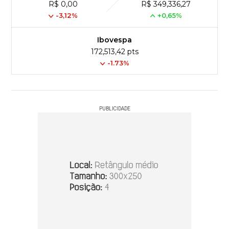
R$ 0,00
R$ 349,336,27
-3,12%
+0,65%
Ibovespa
172,513,42 pts
-1.73%
PUBLICIDADE