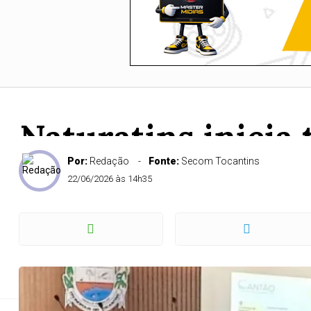
Naturatins inicia 
Por:
Redação
Fonte:
Secom Tocantins
da revisão d
22/06/2026 às 14h35
Propostas dos P