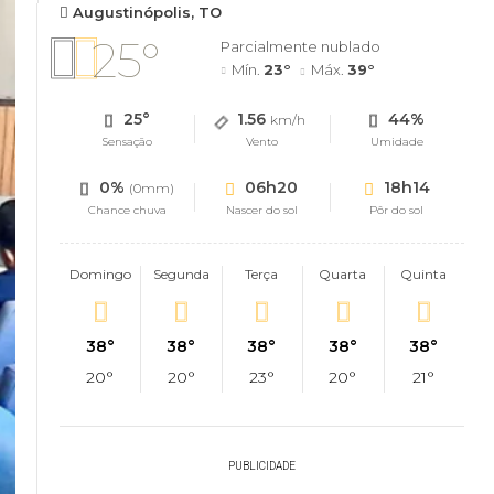
Augustinópolis, TO
25°
Parcialmente nublado
Mín.
23°
Máx.
39°
25°
1.56
44%
km/h
Sensação
Vento
Umidade
0%
06h20
18h14
(0mm)
Chance chuva
Nascer do sol
Pôr do sol
Domingo
Segunda
Terça
Quarta
Quinta
38°
38°
38°
38°
38°
20°
20°
23°
20°
21°
PUBLICIDADE