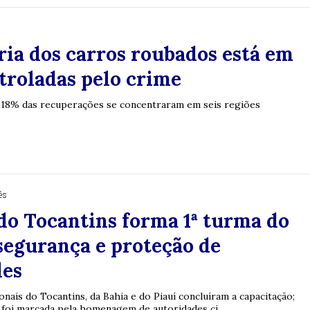
ria dos carros roubados está em
troladas pelo crime
 18% das recuperações se concentraram em seis regiões
ês
do Tocantins forma 1ª turma do
segurança e proteção de
des
onais do Tocantins, da Bahia e do Piauí concluíram a capacitação;
foi marcada pela homenagem de autoridades ci...