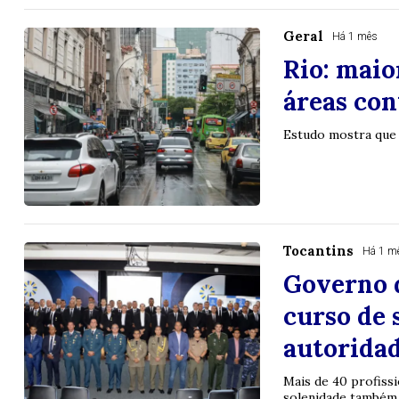
Geral
Há 1 mês
Rio: maio
áreas con
Estudo mostra que
Tocantins
Há 1 m
Governo 
curso de 
autorida
Mais de 40 profissi
solenidade também 