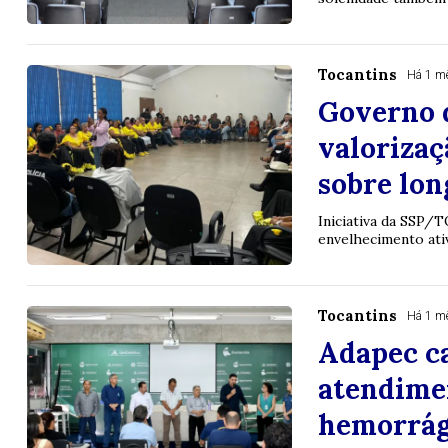
Tocantins
Há 1 m
Governo d
valorizaç
sobre lon
Iniciativa da SSP/T
envelhecimento ativ
Tocantins
Há 1 m
Adapec ca
atendime
hemorrág