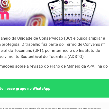
 Manejo da Unidade de Conservação (UC) e busca ampliar a
a protegida. O trabalho faz parte do Termo de Convênio nº
eral do Tocantins (UFT), por intermédio do Instituto de
volvimento Sustentável do Tocantins (ADSTO).
ações sobre a revisão do Plano de Manejo da APA Ilha do
e do nosso grupo no WhatsApp
lo. Nos reservamos ao direito de reprovar ou eliminar comentários em desacordo