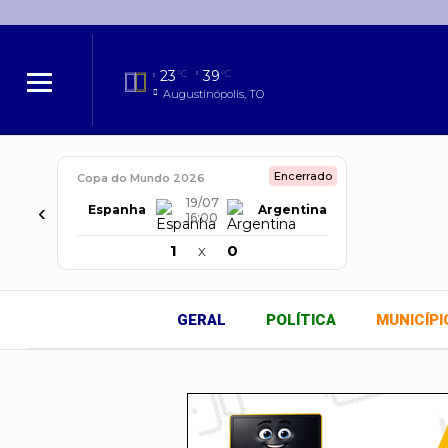
23
39
°C
°C
Augustinópolis, TO
Encerrado
Copa do Mundo 2026
19/07
‹
Espanha
Argentina
16:00
1
x
0
GERAL
POLÍTICA
MUNICÍPI