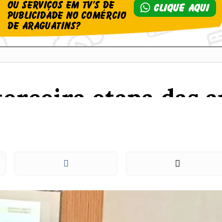
terceira etapa das 
o Plano de Manejo d
Bananal/Cantão
rogramas de Manejo serão apresentadas para consulta da