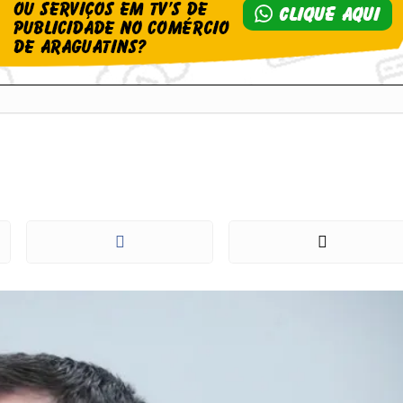
pida aprovação de 
suplementos alime
s foi o relator de um grupo de trabalho que discutiu o as