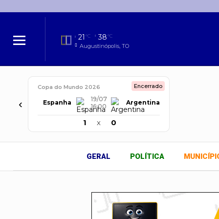
21
38
°C
°C
Augustinópolis, TO
Encerrado
Copa do Mundo 2026
19/07
‹
Espanha
Argentina
16:00
1
x
0
GERAL
POLÍTICA
MUNICÍPI