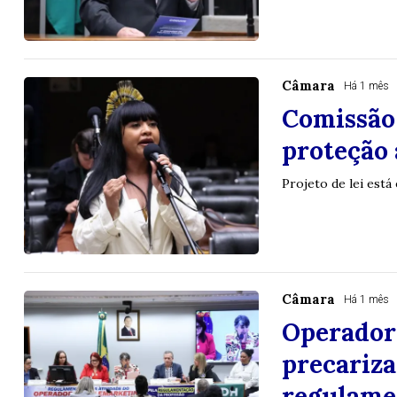
Câmara
Há 1 mês
Comissão 
proteção 
Projeto de lei est
Câmara
Há 1 mês
Operador
precariza
regulame