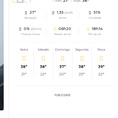
Mín.
21°
Máx.
38°
27°
1.35
51%
km/h
Sensação
Vento
Umidade
0%
06h20
18h14
(0mm)
Chance chuva
Nascer do sol
Pôr do sol
Sexta
Sábado
Domingo
Segunda
Terça
38°
38°
37°
38°
39°
21°
22°
20°
23°
22°
PUBLICIDADE