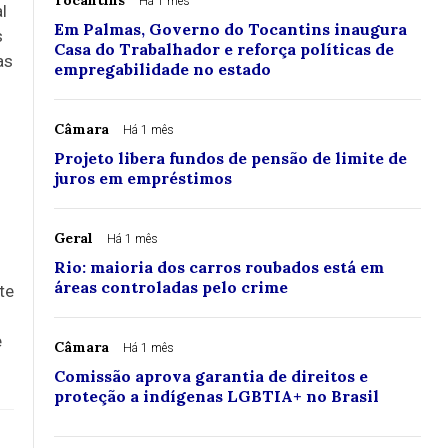
Tocantins
Há 1 mês
l
Em Palmas, Governo do Tocantins inaugura
s
Casa do Trabalhador e reforça políticas de
as
empregabilidade no estado
Câmara
Há 1 mês
Projeto libera fundos de pensão de limite de
juros em empréstimos
Geral
Há 1 mês
Rio: maioria dos carros roubados está em
áreas controladas pelo crime
te
e
Câmara
Há 1 mês
Comissão aprova garantia de direitos e
proteção a indígenas LGBTIA+ no Brasil