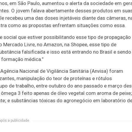
 anos, em São Paulo, aumentou o alerta da sociedade em gera
antes. O jovem falava abertamente desses produtos em sua
Ele recebeu uma das doses injetáveis diante das câmeras, n
mostra como as propostas enfrentam situações como essa.
e social que estiver possibilitando esse tipo de propagação
o Mercado Livre, no Amazon, na Shopee, esse tipo de
bstância falsificada e isso está entrando no Brasil e sendo
m formação médica.”
gência Nacional de Vigilância Sanitária (Anvisa) foram
antes, manipulação do teor de proteínas e rótulos
rupo de trabalho, entre outubro do ano passado e março des
 ômega 3 feito apenas de óleo vegetal com aroma de peixe;
nte; e substâncias tóxicas do agronegócio em laboratório d
após a publicidade