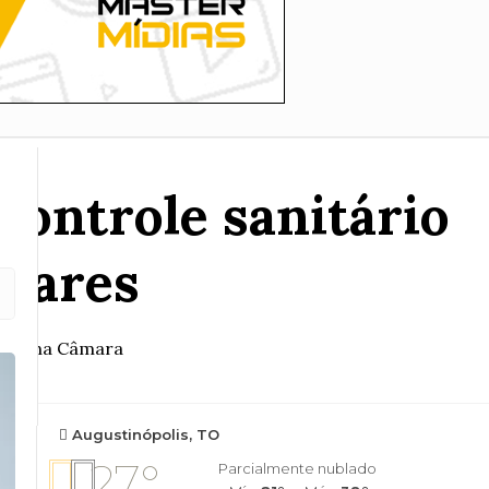
controle sanitário
ntares
sunto na Câmara
Augustinópolis, TO
27°
Parcialmente nublado