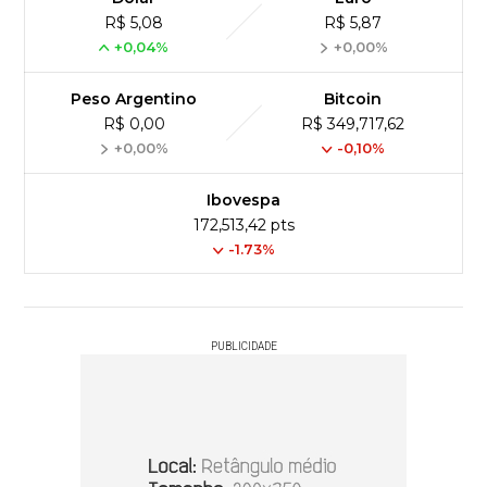
R$ 5,08
R$ 5,87
+0,04%
+0,00%
Peso Argentino
Bitcoin
R$ 0,00
R$ 349,717,62
+0,00%
-0,10%
Ibovespa
172,513,42 pts
-1.73%
PUBLICIDADE