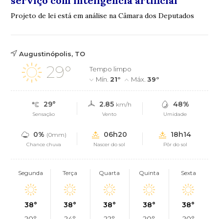
serviço com inteligência artificial
Projeto de lei está em análise na Câmara dos Deputados
Augustinópolis, TO
29°
Tempo limpo
Mín.
21°
Máx.
39°
29°
2.85
48%
km/h
Sensação
Vento
Umidade
0%
06h20
18h14
(0mm)
Chance chuva
Nascer do sol
Pôr do sol
Segunda
Terça
Quarta
Quinta
Sexta
38°
38°
38°
38°
38°
20°
24°
22°
20°
20°