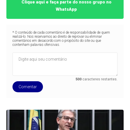
Clique aqui e faça parte do nosso grupo no
WhatsApp
* O conteúdo de cada comentário é de responsabilidade de quem
realizá-lo. Nos reservamos ao direito de reprovar ou eliminar
comentários em desacordo com o propósito do site ou que
contenham palavras ofensivas.
500
caracteres restantes.
Comentar