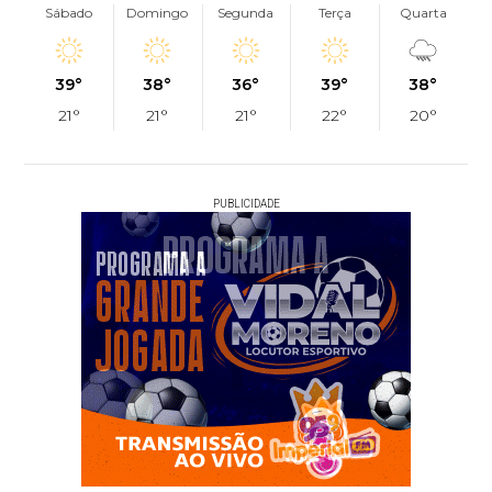
Sábado
Domingo
Segunda
Terça
Quarta
39°
38°
36°
39°
38°
21°
21°
21°
22°
20°
PUBLICIDADE