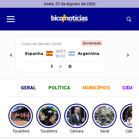
Sexta, 07 de Agosto de 2026
Encerrado
Copa do Mundo 2026
19/07
‹
›
Espanha
Argentina
16:00
1
x
0
GERAL
POLÍTICA
MUNICÍPIOS
CIDAD
Tocantins
Tocantins
Câmara
Geral
Câmar