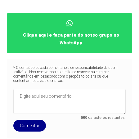
Clique aqui e faça parte do nosso grupo no
WhatsApp
* O conteúdo de cada comentário é de responsabilidade de quem
realizá-lo. Nos reservamos ao direito de reprovar ou eliminar
comentários em desacordo com o propósito do site ou que
contenham palavras ofensivas.
500
caracteres restantes.
Comentar