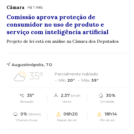
Câmara
Há 1 mês
Comissão aprova proteção de
consumidor no uso de produto e
serviço com inteligência artificial
Projeto de lei está em análise na Câmara dos Deputados
Augustinópolis, TO
35°
Parcialmente nublado
Mín.
20°
Máx.
39°
35°
2.37
30%
km/h
Sensação
Vento
Umidade
0%
06h20
18h14
(0mm)
Chance chuva
Nascer do sol
Pôr do sol