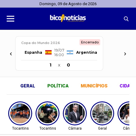
Domingo, 09 de Agosto de 2026
Encerrado
Copa do Mundo 2026
19/07
‹
›
Espanha
Argentina
16:00
1
x
0
GERAL
POLÍTICA
MUNICÍPIOS
CIDAD
Tocantins
Tocantins
Câmara
Geral
Câmar