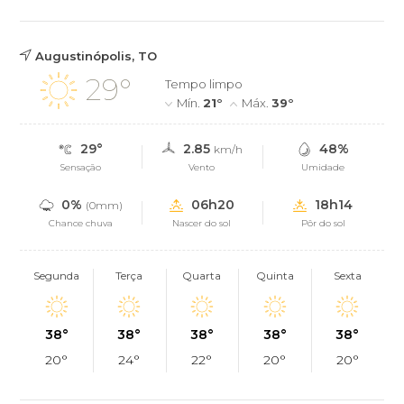
Augustinópolis, TO
29°
Tempo limpo
Mín.
21°
Máx.
39°
29°
2.85
48%
km/h
Sensação
Vento
Umidade
0%
06h20
18h14
(0mm)
Chance chuva
Nascer do sol
Pôr do sol
Segunda
Terça
Quarta
Quinta
Sexta
38°
38°
38°
38°
38°
20°
24°
22°
20°
20°