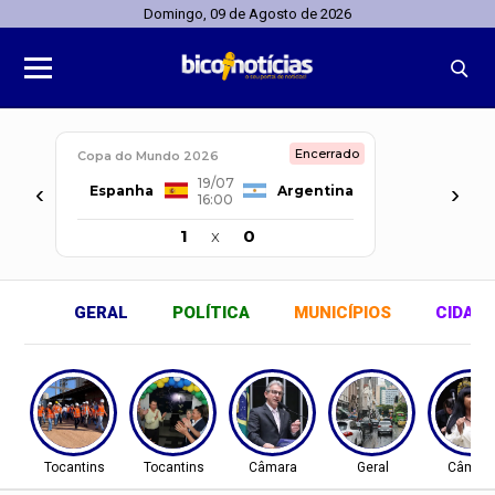
Domingo, 09 de Agosto de 2026
Encerrado
Copa do Mundo 2026
19/07
‹
›
Espanha
Argentina
16:00
1
x
0
GERAL
POLÍTICA
MUNICÍPIOS
CIDAD
Tocantins
Tocantins
Câmara
Geral
Câmar