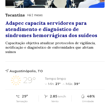
Tocantins
Há 2 meses
Adapec capacita servidores para
atendimento e diagnóstico de
síndromes hemorrágicas dos suídeos
Capacitação objetiva atualizar protocolos de vigilância,
notificação e diagnóstico de enfermidades que afetam
suínos
Augustinópolis, TO
29°
Tempo limpo
Mín.
21°
Máx.
39°
29°
2.85
48%
km/h
Sensação
Vento
Umidade