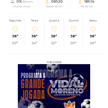
0%
06h20
18h14
(0mm)
Chance chuva
Nascer do sol
Pôr do sol
Segunda
Terça
Quarta
Quinta
Sexta
38°
38°
38°
38°
38°
20°
24°
22°
20°
20°
PUBLICIDADE