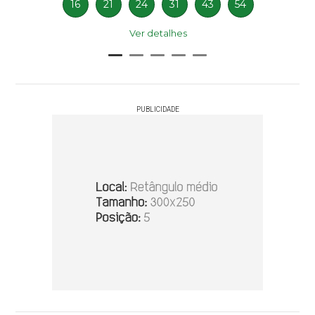
16
21
24
31
43
54
Ver detalhes
PUBLICIDADE