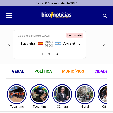
Sexta, 07 de Agosto de 2026
Encerrado
Copa do Mundo 2026
19/07
‹
›
Espanha
Argentina
16:00
1
x
0
GERAL
POLÍTICA
MUNICÍPIOS
CIDADES
Tocantins
Tocantins
Câmara
Geral
Câmar