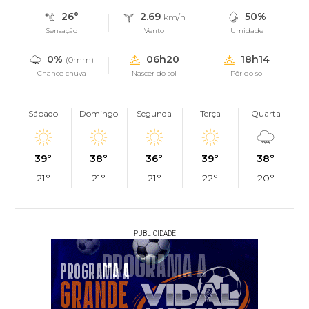
26°
2.69
50%
km/h
Sensação
Vento
Umidade
0%
06h20
18h14
(0mm)
Chance chuva
Nascer do sol
Pôr do sol
Sábado
Domingo
Segunda
Terça
Quarta
39°
38°
36°
39°
38°
21°
21°
21°
22°
20°
PUBLICIDADE