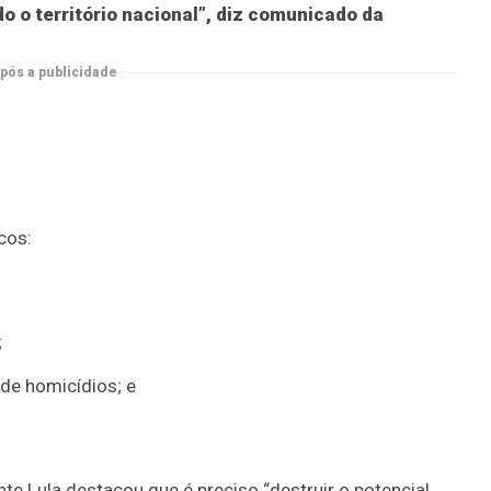
 o território nacional”, diz comunicado da
pós a publicidade
cos:
;
 de homicídios; e
te Lula destacou que é preciso “destruir o potencial