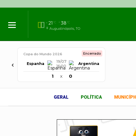
21
38
°C
°C
Augustinópolis, TO
Encerrado
Copa do Mundo 2026
19/07
‹
Espanha
Argentina
16:00
1
x
0
GERAL
POLÍTICA
MUNICÍPI