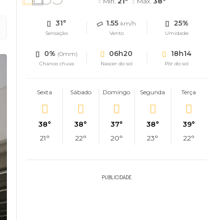
Mín.
21°
Máx.
38°
31°
1.55
25%
km/h
Sensação
Vento
Umidade
0%
06h20
18h14
(0mm)
Chance chuva
Nascer do sol
Pôr do sol
Sexta
Sábado
Domingo
Segunda
Terça
38°
38°
37°
38°
39°
21°
22°
20°
23°
22°
PUBLICIDADE