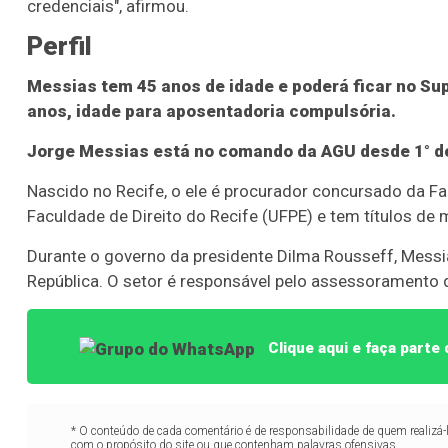
credenciais", afirmou.
Perfil
Messias tem 45 anos de idade e poderá ficar no S
anos, idade para aposentadoria compulsória.
Jorge Messias está no comando da AGU desde 1° de j
Nascido no Recife, o ele é procurador concursado da F
Faculdade de Direito do Recife (UFPE) e tem títulos de m
Durante o governo da presidente Dilma Rousseff, Messi
República. O setor é responsável pelo assessoramento d
Clique aqui e faça part
* O conteúdo de cada comentário é de responsabilidade de quem realizá-
com o propósito do site ou que contenham palavras ofensivas.