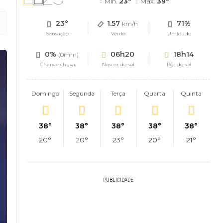
Mín.
23°
Máx.
39°
23°
1.57
71%
km/h
Sensação
Vento
Umidade
0%
06h20
18h14
(0mm)
Chance chuva
Nascer do sol
Pôr do sol
Domingo
Segunda
Terça
Quarta
Quinta
38°
38°
38°
38°
38°
20°
20°
23°
20°
21°
PUBLICIDADE