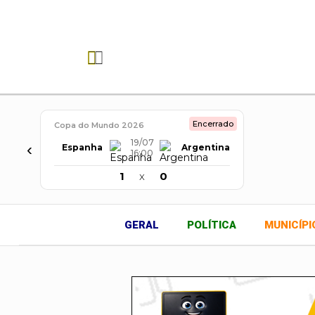
23
39
°C
°C
Augustinópolis, TO
Encerrado
Copa do Mundo 2026
19/07
‹
Espanha
Argentina
16:00
1
x
0
GERAL
POLÍTICA
MUNICÍPI