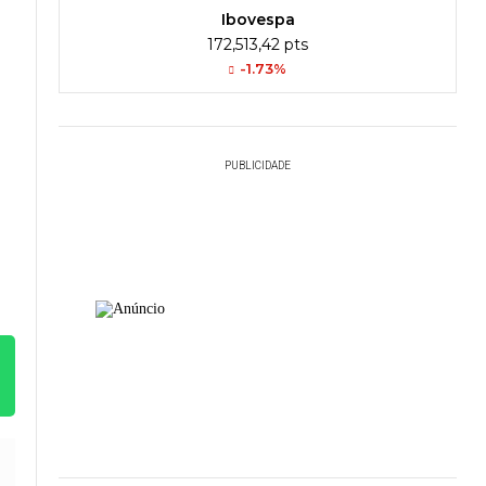
Ibovespa
172,513,42 pts
-1.73%
PUBLICIDADE