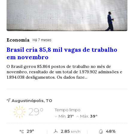
Economia
Há 7 meses
Brasil cria 85,8 mil vagas de trabalho
em novembro
O Brasil gerou 85.864 postos de trabalho no mês de
novembro, resultado de um total de 1.979.902 admissões e
1.894.038 desligamentos. Os dados faze...
Augustinópolis, TO
29°
Tempo limpo
Mín.
21°
Máx.
39°
29°
2.85
48%
km/h