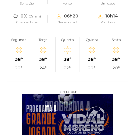
Sensação
Vento
Umidade
0%
06h20
18h14
(0mm)
Chance chuva
Nascer do sol
Pôr do sol
Segunda
Terça
Quarta
Quinta
Sexta
38°
38°
38°
38°
38°
20°
24°
22°
20°
20°
PUBLICIDADE