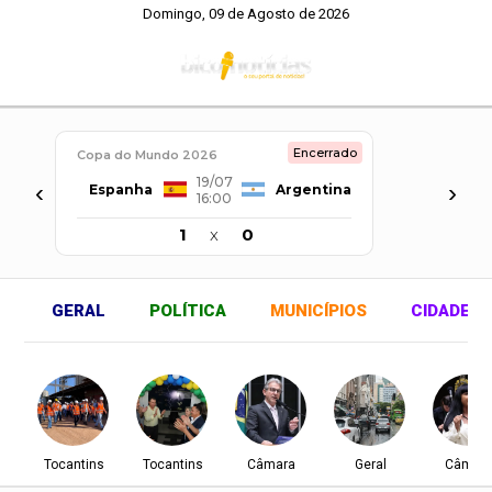
Domingo, 09 de Agosto de 2026
Encerrado
Copa do Mundo 2026
19/07
‹
›
Espanha
Argentina
16:00
1
x
0
GERAL
POLÍTICA
MUNICÍPIOS
CIDADES
Tocantins
Tocantins
Câmara
Geral
Câmar