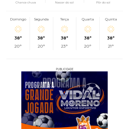
Chance chuva
Nascer do sol
Pôr do sol
Domingo
Segunda
Terça
Quarta
Quinta
38°
38°
38°
38°
38°
20°
20°
23°
20°
21°
PUBLICIDADE