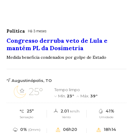
Política
Há 3 meses
Congresso derruba veto de Lula e
mantém PL da Dosimetria
Medida beneficia condenados por golpe de Estado
Augustinópolis, TO
25°
Tempo limpo
Mín.
23°
Máx.
39°
25°
2.01
41%
km/h
Sensação
Vento
Umidade
0%
06h20
18h14
(0mm)