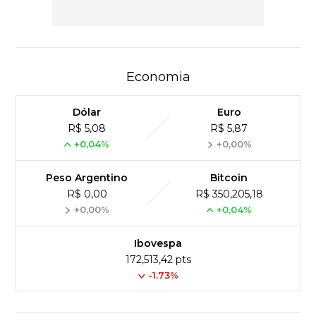
Economia
Dólar
Euro
R$ 5,08
R$ 5,87
+0,04%
+0,00%
Peso Argentino
Bitcoin
R$ 0,00
R$ 350,205,18
+0,00%
+0,04%
Ibovespa
172,513,42 pts
-1.73%