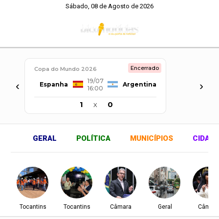
Sábado, 08 de Agosto de 2026
Encerrado
Copa do Mundo 2026
19/07
‹
›
Espanha
Argentina
16:00
1
x
0
GERAL
POLÍTICA
MUNICÍPIOS
CIDAD
Tocantins
Tocantins
Câmara
Geral
Câmar