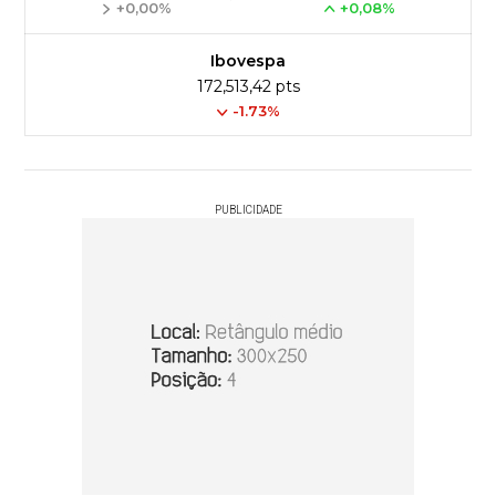
+0,00%
+0,08%
Ibovespa
172,513,42 pts
-1.73%
PUBLICIDADE