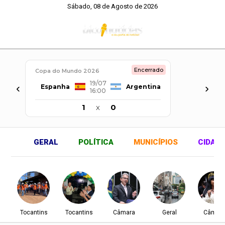
Sábado, 08 de Agosto de 2026
Encerrado
Copa do Mundo 2026
19/07
‹
›
Espanha
Argentina
16:00
1
x
0
GERAL
POLÍTICA
MUNICÍPIOS
CIDAD
Tocantins
Tocantins
Câmara
Geral
Câmar