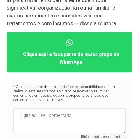
implica tratamento permanente que impõe
significativa reorganização na rotina familiar e
custos permanentes e consideráveis com
tratamentos e com insumos — disse a relatora.
Clique aqui e faça parte do nosso grupo no
WhatsApp
* O conteúdo de cada comentário é de responsabilidade de quem
realizá-lo. Nos reservamos ao direito de reprovar ou eliminar
comentários em desacordo com o propósito do site ou que
contenham palavras ofensivas.
500
caracteres restantes.