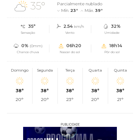
35°
Parcialmente nublado
Mín.
23°
Máx.
39°
35°
2.54
32%
km/h
Sensação
Vento
Umidade
0%
06h20
18h14
(0mm)
Chance chuva
Nascer do sol
Pôr do sol
Domingo
Segunda
Terça
Quarta
Quinta
38°
38°
38°
38°
38°
20°
20°
23°
20°
21°
PUBLICIDADE