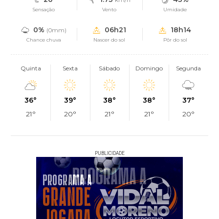
Sensação
Vento
Umidade
0%
06h21
18h14
(0mm)
Chance chuva
Nascer do sol
Pôr do sol
Quinta
Sexta
Sábado
Domingo
Segunda
36°
39°
38°
38°
37°
21°
20°
21°
21°
20°
PUBLICIDADE