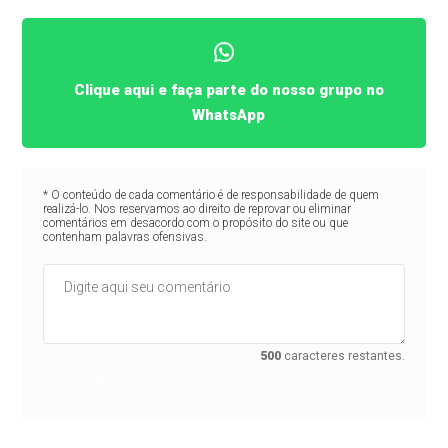
Clique aqui e faça parte do nosso grupo no
WhatsApp
* O conteúdo de cada comentário é de responsabilidade de quem
realizá-lo. Nos reservamos ao direito de reprovar ou eliminar
comentários em desacordo com o propósito do site ou que
contenham palavras ofensivas.
500
caracteres restantes.
Comentar