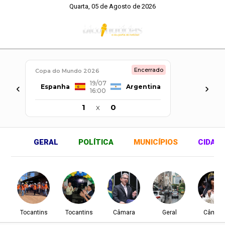
Quarta, 05 de Agosto de 2026
Encerrado
Copa do Mundo 2026
19/07
‹
›
Espanha
Argentina
16:00
1
x
0
GERAL
POLÍTICA
MUNICÍPIOS
CIDAD
Tocantins
Tocantins
Câmara
Geral
Câmar