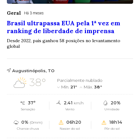
Geral
Há 3 meses
Brasil ultrapassa EUA pela 1ª vez em
ranking de liberdade de imprensa
Desde 2022, país ganhou 58 posições no levantamento
global
Augustinópolis, TO
38°
Parcialmente nublado
Mín.
21°
Máx.
38°
37°
2.41
20%
km/h
Sensação
Vento
Umidade
0%
06h20
18h14
(0mm)
Chance chuva
Nascer do sol
Pôr do sol