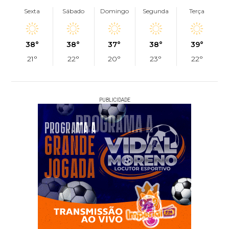
Sexta
Sábado
Domingo
Segunda
Terça
38°
38°
37°
38°
39°
21°
22°
20°
23°
22°
PUBLICIDADE