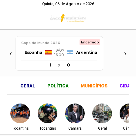
Quinta, 06 de Agosto de 2026
Encerrado
Copa do Mundo 2026
19/07
‹
›
Espanha
Argentina
16:00
1
x
0
GERAL
POLÍTICA
MUNICÍPIOS
CIDAD
Tocantins
Tocantins
Câmara
Geral
Câmar