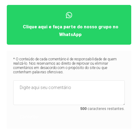
Clique aqui e faça parte do nosso grupo no
WhatsApp
* O conteúdo de cada comentário é de responsabilidade de quem
realizá-lo. Nos reservamos ao direito de reprovar ou eliminar
comentários em desacordo com o propósito do site ou que
contenham palavras ofensivas.
500
caracteres restantes.
Comentar