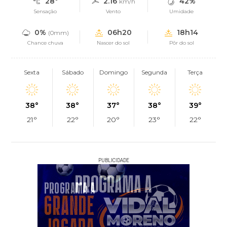
28°
2.16
42%
km/h
Sensação
Vento
Umidade
0%
06h20
18h14
(0mm)
Chance chuva
Nascer do sol
Pôr do sol
Sexta
Sábado
Domingo
Segunda
Terça
38°
38°
37°
38°
39°
21°
22°
20°
23°
22°
PUBLICIDADE