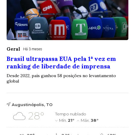
Geral
Há 3 meses
Brasil ultrapassa EUA pela 1ª vez em
ranking de liberdade de imprensa
Desde 2022, país ganhou 58 posições no levantamento
global
Augustinópolis, TO
28°
Tempo nublado
Mín.
21°
Máx.
38°