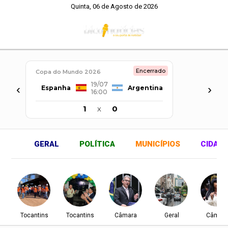
Quinta, 06 de Agosto de 2026
Encerrado
Copa do Mundo 2026
19/07
‹
›
Espanha
Argentina
16:00
1
x
0
GERAL
POLÍTICA
MUNICÍPIOS
CIDAD
Tocantins
Tocantins
Câmara
Geral
Câmar