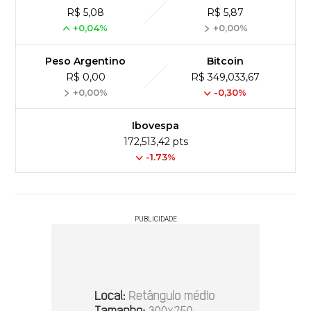
R$ 5,08
R$ 5,87
+0,04%
+0,00%
Peso Argentino
Bitcoin
R$ 0,00
R$ 349,033,67
+0,00%
-0,30%
Ibovespa
172,513,42 pts
-1.73%
PUBLICIDADE