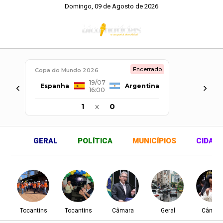
Domingo, 09 de Agosto de 2026
Encerrado
Copa do Mundo 2026
19/07
‹
›
Espanha
Argentina
16:00
1
x
0
GERAL
POLÍTICA
MUNICÍPIOS
CIDAD
Tocantins
Tocantins
Câmara
Geral
Câmar