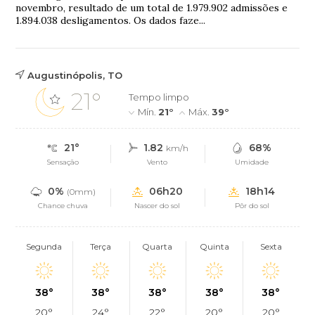
novembro, resultado de um total de 1.979.902 admissões e
1.894.038 desligamentos. Os dados faze...
Augustinópolis, TO
21°
Tempo limpo
Mín.
21°
Máx.
39°
21°
1.82
68%
km/h
Sensação
Vento
Umidade
0%
06h20
18h14
(0mm)
Chance chuva
Nascer do sol
Pôr do sol
Segunda
Terça
Quarta
Quinta
Sexta
38°
38°
38°
38°
38°
20°
24°
22°
20°
20°