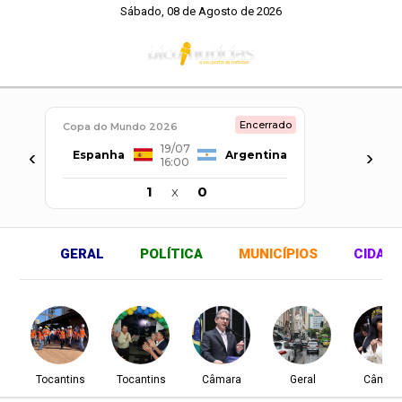
Sábado, 08 de Agosto de 2026
Encerrado
Copa do Mundo 2026
19/07
‹
›
Espanha
Argentina
16:00
1
x
0
GERAL
POLÍTICA
MUNICÍPIOS
CIDAD
Tocantins
Tocantins
Câmara
Geral
Câmar