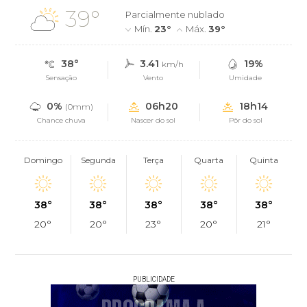
39°
Parcialmente nublado
Mín.
23°
Máx.
39°
38°
3.41
19%
km/h
Sensação
Vento
Umidade
0%
06h20
18h14
(0mm)
Chance chuva
Nascer do sol
Pôr do sol
Domingo
Segunda
Terça
Quarta
Quinta
38°
38°
38°
38°
38°
20°
20°
23°
20°
21°
PUBLICIDADE