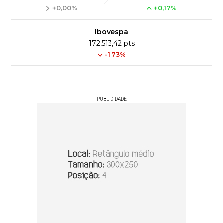
+0,00%
+0,17%
Ibovespa
172,513,42 pts
-1.73%
PUBLICIDADE