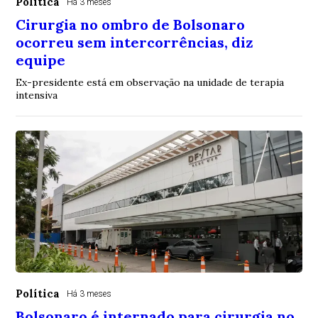
Política
Há 3 meses
Cirurgia no ombro de Bolsonaro
ocorreu sem intercorrências, diz
equipe
Ex-presidente está em observação na unidade de terapia
intensiva
Política
Há 3 meses
Bolsonaro é internado para cirurgia no