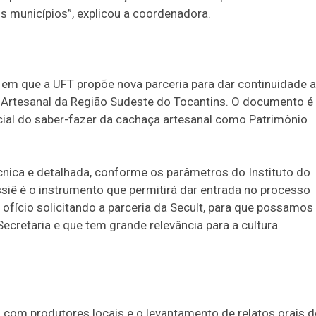
os municípios”, explicou a coordenadora.
 em que a UFT propõe nova parceria para dar continuidade 
 Artesanal da Região Sudeste do Tocantins. O documento é
ial do saber-fazer da cachaça artesanal como Patrimônio
cnica e detalhada, conforme os parâmetros do Instituto do
ossiê é o instrumento que permitirá dar entrada no processo
 ofício solicitando a parceria da Secult, para que possamos
ecretaria e que tem grande relevância para a cultura
 com produtores locais e o levantamento de relatos orais d