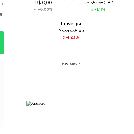
R$ 0,00
R$ 352,680,87
+0,00%
+1,11%
l -
Ibovespa
175,546,36 pts
-1.23%
PUBLICIDADE