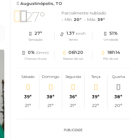
Augustinópolis, TO
27°
Parcialmente nublado
Mín.
20°
Máx.
39°
27°
1.37
51%
km/h
Sensação
Vento
Umidade
0%
06h20
18h14
(0mm)
Chance chuva
Nascer do sol
Pôr do sol
Sábado
Domingo
Segunda
Terça
Quarta
39°
38°
36°
39°
38°
21°
21°
21°
22°
20°
PUBLICIDADE