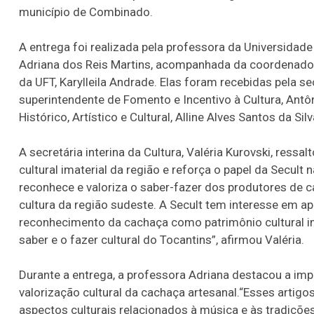
município de Combinado.
A entrega foi realizada pela professora da Universidad
Adriana dos Reis Martins, acompanhada da coordenadora
da UFT, Karylleila Andrade. Elas foram recebidas pela sec
superintendente de Fomento e Incentivo à Cultura, Antô
Histórico, Artístico e Cultural, Alline Alves Santos da Silv
A secretária interina da Cultura, Valéria Kurovski, ressa
cultural imaterial da região e reforça o papel da Secult
reconhece e valoriza o saber-fazer dos produtores de 
cultura da região sudeste. A Secult tem interesse em a
reconhecimento da cachaça como patrimônio cultural i
saber e o fazer cultural do Tocantins”, afirmou Valéria.
Durante a entrega, a professora Adriana destacou a im
valorização cultural da cachaça artesanal.“Esses artig
aspectos culturais relacionados à música e às tradiçõe