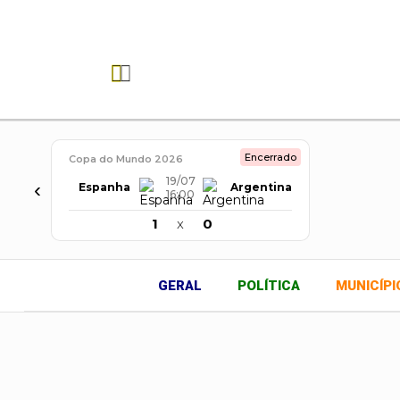
20
39
°C
°C
Augustinópolis, TO
Encerrado
Copa do Mundo 2026
19/07
‹
Espanha
Argentina
16:00
1
x
0
GERAL
POLÍTICA
MUNICÍPI