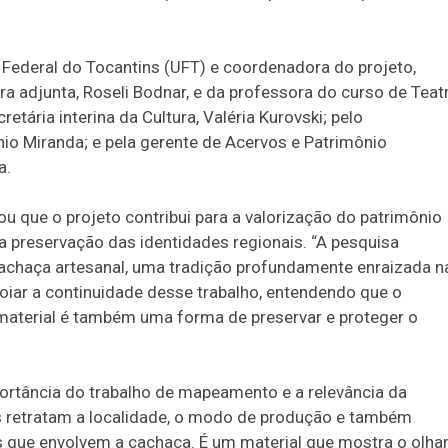
e Federal do Tocantins (UFT) e coordenadora do projeto,
 adjunta, Roseli Bodnar, e da professora do curso de Teat
retária interina da Cultura, Valéria Kurovski; pelo
nio Miranda; e pela gerente de Acervos e Patrimônio
a.
ltou que o projeto contribui para a valorização do patrimônio
 na preservação das identidades regionais. “A pesquisa
cachaça artesanal, uma tradição profundamente enraizada n
poiar a continuidade desse trabalho, entendendo que o
material é também uma forma de preservar e proteger o
portância do trabalho de mapeamento e a relevância da
os retratam a localidade, o modo de produção e também
s que envolvem a cachaça. É um material que mostra o olha