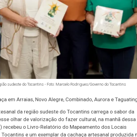
gião sudeste do Tocantins - Foto: Marcelo Rodrigues/Governo do Tocantins
ça em Arraias, Novo Alegre, Combinado, Aurora e Taguatin
tesanal da região sudeste do Tocantins carrega o sabor da
esse olhar de valorização do fazer cultural, na manhã dessa
ult) recebeu o Livro-Relatório do Mapeamento dos Locais
 Tocantins e um exemplar da cachaça artesanal produzida 