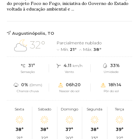
do projeto Foco no Fogo, iniciativa do Governo do Estado
voltada à educação ambiental e ...
Augustinópolis, TO
32°
Parcialmente nublado
Mín.
21°
Máx.
38°
31°
4.11
33%
km/h
Sensação
Vento
Umidade
0%
06h20
18h14
(0mm)
Chance chuva
Nascer do sol
Pôr do sol
Sexta
Sábado
Domingo
Segunda
Terça
38°
38°
37°
38°
39°
21°
22°
20°
23°
22°