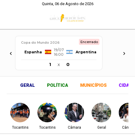
Quinta, 06 de Agosto de 2026
Encerrado
Copa do Mundo 2026
19/07
‹
›
Espanha
Argentina
16:00
1
x
0
GERAL
POLÍTICA
MUNICÍPIOS
CIDAD
Tocantins
Tocantins
Câmara
Geral
Câmar