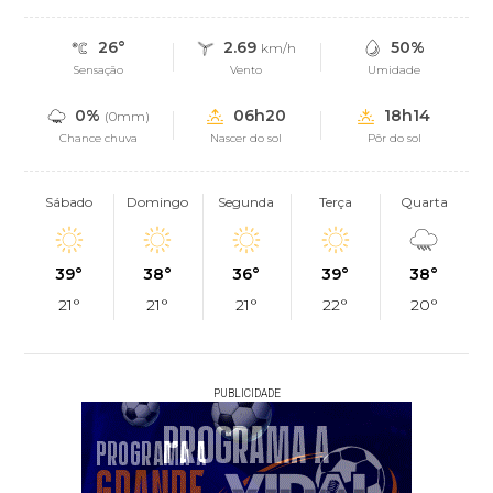
26°
2.69
50%
km/h
Sensação
Vento
Umidade
0%
06h20
18h14
(0mm)
Chance chuva
Nascer do sol
Pôr do sol
Sábado
Domingo
Segunda
Terça
Quarta
39°
38°
36°
39°
38°
21°
21°
21°
22°
20°
PUBLICIDADE