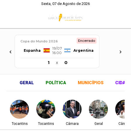
Sexta, 07 de Agosto de 2026
Encerrado
Copa do Mundo 2026
19/07
‹
›
Espanha
Argentina
16:00
1
x
0
GERAL
POLÍTICA
MUNICÍPIOS
CIDAD
Tocantins
Tocantins
Câmara
Geral
Câmar