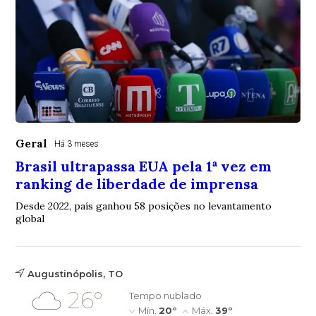
Geral
Há 3 meses
Brasil ultrapassa EUA pela 1ª vez em
ranking de liberdade de imprensa
Desde 2022, país ganhou 58 posições no levantamento
global
Augustinópolis, TO
26°
Tempo nublado
Mín.
20°
Máx.
39°