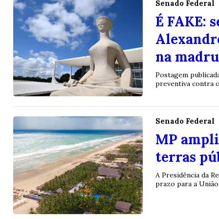
Senado Federal
É FAKE: s
Alexandre
na madru
Postagem publicada
preventiva contra 
Senado Federal
MP amplia
terras pú
A Presidência da R
prazo para a União 