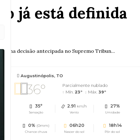
o já está definida
ste uma decisão antecipada no Supremo Tribun...
Augustinópolis, TO
36°
Parcialmente nublado
Mín.
23°
Máx.
39°
35°
2.91
27%
km/h
Sensação
Vento
Umidade
0%
06h20
18h14
(0mm)
Chance chuva
Nascer do sol
Pôr do sol