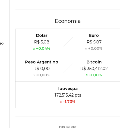
Economia
Dólar
Euro
R$ 5,08
R$ 5,87
ão
+0,04%
+0,00%
Peso Argentino
Bitcoin
R$ 0,00
R$ 350,412,02
+0,00%
+0,10%
Ibovespa
172,513,42 pts
-1.73%
PUBLICIDADE