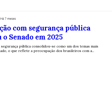
Há 7 meses
ção com segurança pública
u o Senado em 2025
a segurança pública consolidou-se como um dos temas mais
do, o que reflete a preocupação dos brasileiros com a...
Duplasena
8/26)
Concurso 2993 (07/08/26)
1
26
27
03
07
08
11
28
50
9
50
57
Ver detalhes