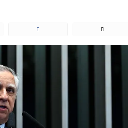
ndenação de Bolsonar
no STF
ra (3), o senador Izalci Lucas (PL-DF) afirmou que já exi