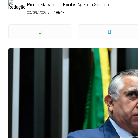
Por:
Redação
Fonte:
Agência Senado
Izalci diz que co
03/09/2025 às 18h48
Em pronunciamento no Plenário nesta quarta-fei