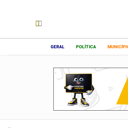
23
39
°C
°C
Augustinópolis, TO
GERAL
POLÍTICA
MUNICÍPI