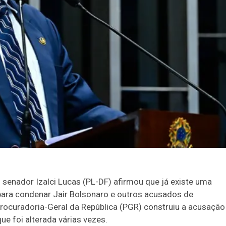
 senador Izalci Lucas (PL-DF) afirmou que já existe uma
para condenar Jair Bolsonaro e outros acusados de
 Procuradoria-Geral da República (PGR) construiu a acusação
e foi alterada várias vezes.