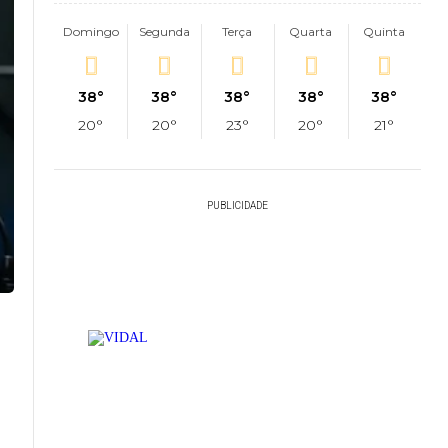
Domingo
Segunda
Terça
Quarta
Quinta
38°
38°
38°
38°
38°
20°
20°
23°
20°
21°
PUBLICIDADE