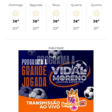
Domingo
Segunda
Terça
Quarta
Quinta
38°
38°
38°
38°
38°
20°
20°
23°
20°
21°
PUBLICIDADE