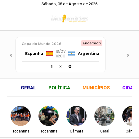
Sábado, 08 de Agosto de 2026
Encerrado
Copa do Mundo 2026
19/07
‹
›
Espanha
Argentina
16:00
1
x
0
GERAL
POLÍTICA
MUNICÍPIOS
CIDAD
Tocantins
Tocantins
Câmara
Geral
Câmar