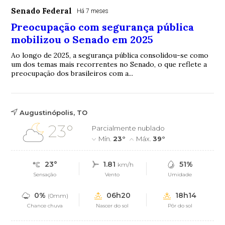
Senado Federal
Há 7 meses
Preocupação com segurança pública
mobilizou o Senado em 2025
Ao longo de 2025, a segurança pública consolidou-se como
um dos temas mais recorrentes no Senado, o que reflete a
preocupação dos brasileiros com a...
Augustinópolis, TO
23°
Parcialmente nublado
Mín.
23°
Máx.
39°
23°
1.81
51%
km/h
Sensação
Vento
Umidade
0%
06h20
18h14
(0mm)
Chance chuva
Nascer do sol
Pôr do sol