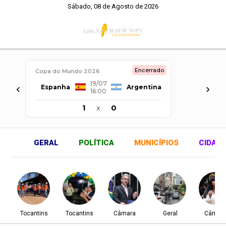
Sábado, 08 de Agosto de 2026
Encerrado
Copa do Mundo 2026
19/07
‹
›
Espanha
Argentina
16:00
1
x
0
GERAL
POLÍTICA
MUNICÍPIOS
CIDAD
Tocantins
Tocantins
Câmara
Geral
Câmar