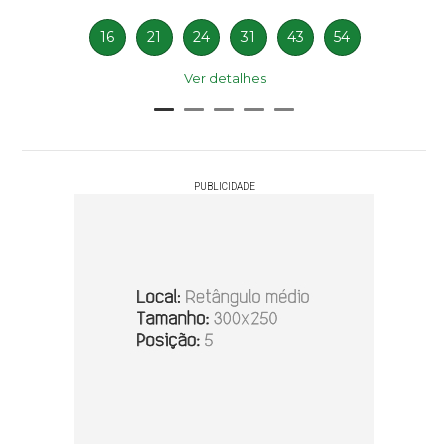
16
21
24
31
43
54
Ver detalhes
PUBLICIDADE