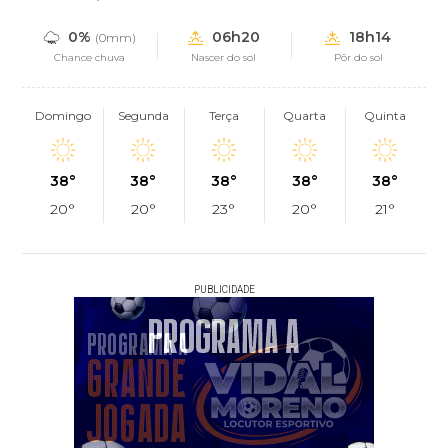
0%
06h20
18h14
(0mm)
Chance chuva
Nascer do sol
Pôr do sol
Domingo
Segunda
Terça
Quarta
Quinta
38°
38°
38°
38°
38°
20°
20°
23°
20°
21°
PUBLICIDADE