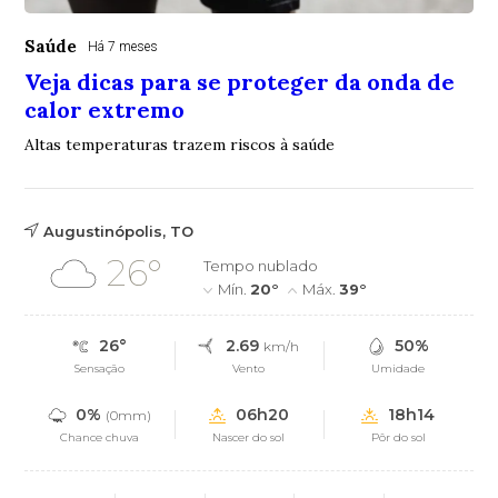
Saúde
Há 7 meses
Veja dicas para se proteger da onda de
calor extremo
Altas temperaturas trazem riscos à saúde
Augustinópolis, TO
26°
Tempo nublado
Mín.
20°
Máx.
39°
26°
2.69
50%
km/h
Sensação
Vento
Umidade
0%
06h20
18h14
(0mm)
Chance chuva
Nascer do sol
Pôr do sol