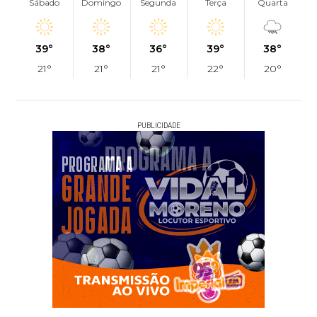
Sábado
Domingo
Segunda
Terça
Quarta
39°
38°
36°
39°
38°
21°
21°
21°
22°
20°
PUBLICIDADE