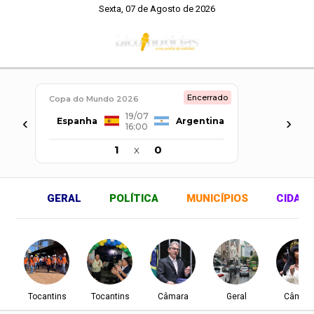
Sexta, 07 de Agosto de 2026
Encerrado
Copa do Mundo 2026
19/07
‹
›
Espanha
Argentina
16:00
1
x
0
GERAL
POLÍTICA
MUNICÍPIOS
CIDAD
Tocantins
Tocantins
Câmara
Geral
Câmar