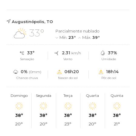
Augustinópolis, TO
33°
Parcialmente nublado
Mín.
23°
Máx.
39°
33°
2.31
37%
km/h
Sensação
Vento
Umidade
0%
06h20
18h14
(0mm)
Chance chuva
Nascer do sol
Pôr do sol
Domingo
Segunda
Terça
Quarta
Quinta
38°
38°
38°
38°
38°
20°
20°
23°
20°
21°