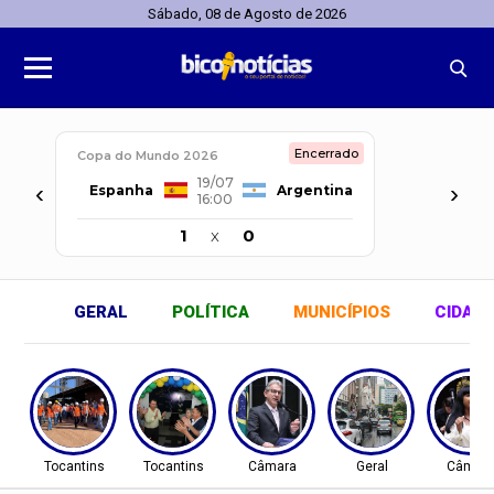
Sábado, 08 de Agosto de 2026
Encerrado
Copa do Mundo 2026
19/07
‹
›
Espanha
Argentina
16:00
1
x
0
GERAL
POLÍTICA
MUNICÍPIOS
CIDAD
Tocantins
Tocantins
Câmara
Geral
Câmar