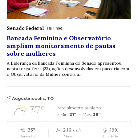
Senado Federal
Há 1 mês
Bancada Feminina e Observatório
ampliam monitoramento de pautas
sobre mulheres
A Liderança da Bancada Feminina do Senado apresentou,
nesta terça-feira (23), ações desenvolvidas em parceria com
o Observatório da Mulher contra a...
Augustinópolis, TO
37°
Parcialmente nublado
Mín.
21°
Máx.
38°
35°
2.16
19%
km/h
Sensação
Vento
Umidade