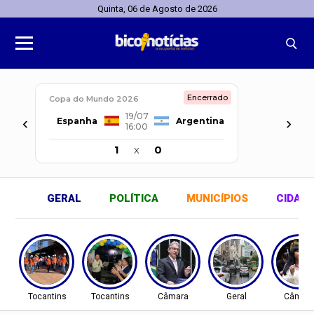
Quinta, 06 de Agosto de 2026
Encerrado
Copa do Mundo 2026
19/07
‹
›
Espanha
Argentina
16:00
1
x
0
GERAL
POLÍTICA
MUNICÍPIOS
CIDAD
Tocantins
Tocantins
Câmara
Geral
Câmar