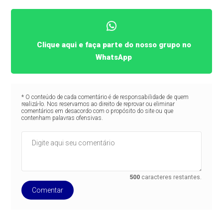
Clique aqui e faça parte do nosso grupo no
WhatsApp
* O conteúdo de cada comentário é de responsabilidade de quem
realizá-lo. Nos reservamos ao direito de reprovar ou eliminar
comentários em desacordo com o propósito do site ou que
contenham palavras ofensivas.
500
caracteres restantes.
Comentar