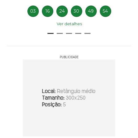
03
16
24
30
49
54
Ver detalhes
PUBLICIDADE