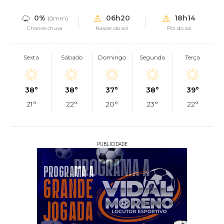
0%
06h20
18h14
(0mm)
Chance chuva
Nascer do sol
Pôr do sol
Sexta
Sábado
Domingo
Segunda
Terça
38°
38°
37°
38°
39°
21°
22°
20°
23°
22°
PUBLICIDADE