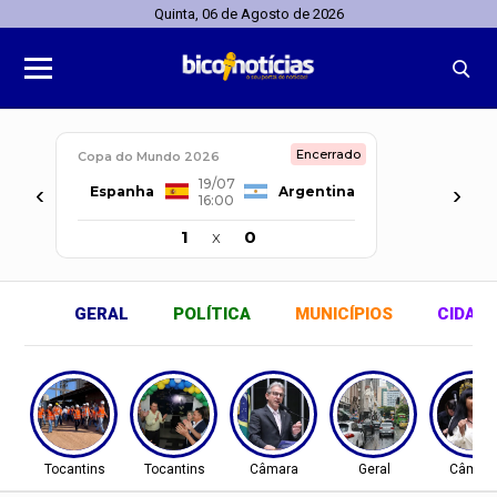
Quinta, 06 de Agosto de 2026
Encerrado
Copa do Mundo 2026
19/07
‹
›
Espanha
Argentina
16:00
1
x
0
GERAL
POLÍTICA
MUNICÍPIOS
CIDAD
Tocantins
Tocantins
Câmara
Geral
Câmar