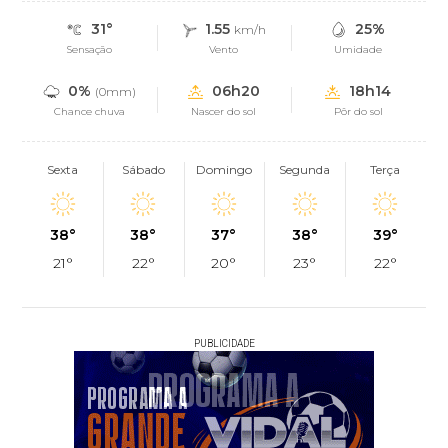
31°
1.55
25%
km/h
Sensação
Vento
Umidade
0%
06h20
18h14
(0mm)
Chance chuva
Nascer do sol
Pôr do sol
Sexta
Sábado
Domingo
Segunda
Terça
38°
38°
37°
38°
39°
21°
22°
20°
23°
22°
PUBLICIDADE