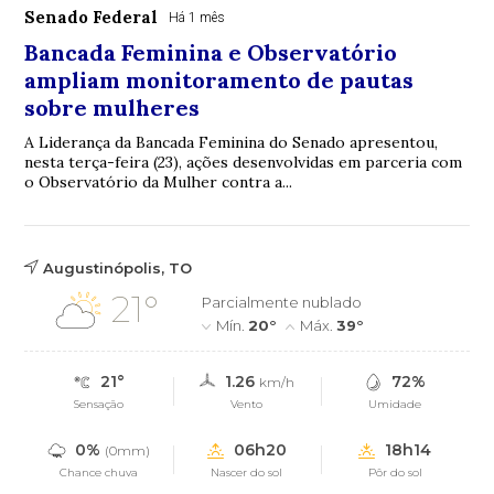
Senado Federal
Há 1 mês
Bancada Feminina e Observatório
ampliam monitoramento de pautas
sobre mulheres
A Liderança da Bancada Feminina do Senado apresentou,
nesta terça-feira (23), ações desenvolvidas em parceria com
o Observatório da Mulher contra a...
Augustinópolis, TO
21°
Parcialmente nublado
Mín.
20°
Máx.
39°
21°
1.26
72%
km/h
Sensação
Vento
Umidade
0%
06h20
18h14
(0mm)
Chance chuva
Nascer do sol
Pôr do sol