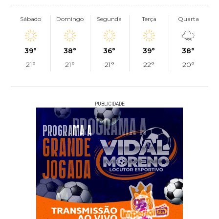
Sábado
Domingo
Segunda
Terça
Quarta
39°
38°
36°
39°
38°
21°
21°
21°
22°
20°
PUBLICIDADE