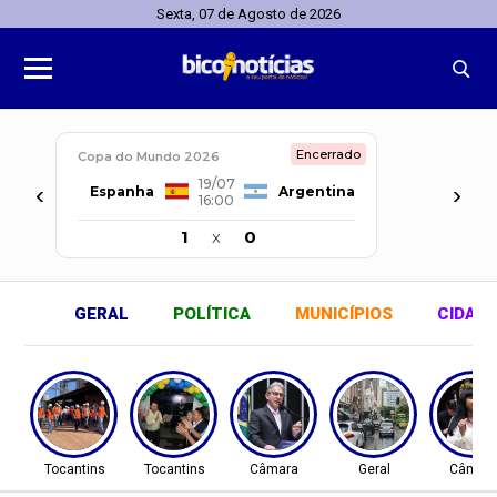
Sexta, 07 de Agosto de 2026
Encerrado
Copa do Mundo 2026
19/07
‹
›
Espanha
Argentina
16:00
1
x
0
GERAL
POLÍTICA
MUNICÍPIOS
CIDAD
Tocantins
Tocantins
Câmara
Geral
Câmar