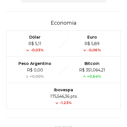
Economia
Dólar
Euro
R$ 5,11
R$ 5,89
-0,03%
-0,06%
Peso Argentino
Bitcoin
R$ 0,00
R$ 351,064,21
+0,00%
+0,64%
Ibovespa
175,546,36 pts
-1.23%