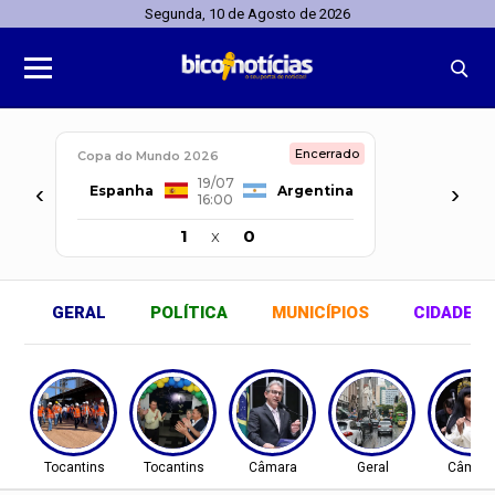
Segunda, 10 de Agosto de 2026
Encerrado
Copa do Mundo 2026
19/07
‹
›
Espanha
Argentina
16:00
1
x
0
GERAL
POLÍTICA
MUNICÍPIOS
CIDADES
Tocantins
Tocantins
Câmara
Geral
Câmar