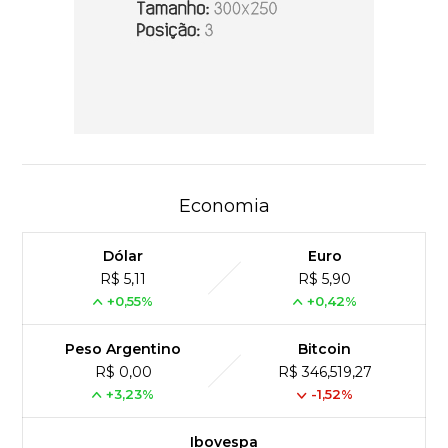
Economia
Dólar
Euro
R$ 5,11
R$ 5,90
+0,55%
+0,42%
Peso Argentino
Bitcoin
R$ 0,00
R$ 346,519,27
+3,23%
-1,52%
Ibovespa