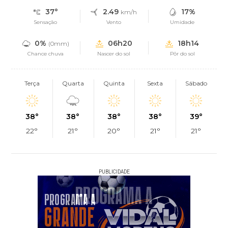
37°
2.49
17%
km/h
Sensação
Vento
Umidade
0%
06h20
18h14
(0mm)
Chance chuva
Nascer do sol
Pôr do sol
Terça
Quarta
Quinta
Sexta
Sábado
38°
38°
38°
38°
39°
22°
21°
20°
21°
21°
PUBLICIDADE