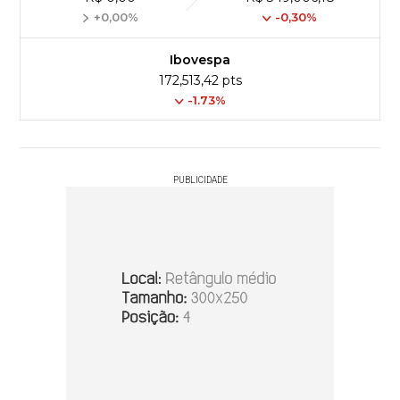
+0,00%
-0,30%
Ibovespa
172,513,42 pts
-1.73%
PUBLICIDADE