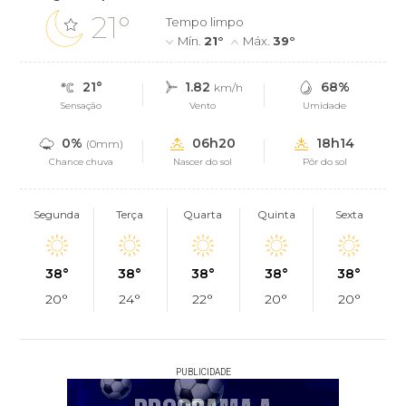
21°
Tempo limpo
Mín.
21°
Máx.
39°
21°
1.82
68%
km/h
Sensação
Vento
Umidade
0%
06h20
18h14
(0mm)
Chance chuva
Nascer do sol
Pôr do sol
Segunda
Terça
Quarta
Quinta
Sexta
38°
38°
38°
38°
38°
20°
24°
22°
20°
20°
PUBLICIDADE