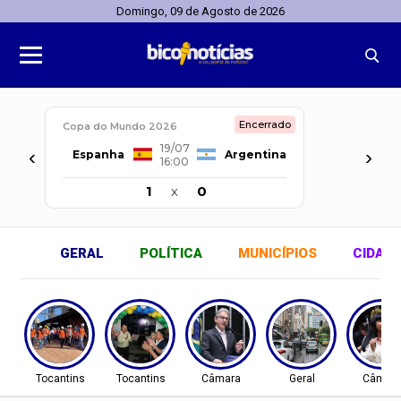
Domingo, 09 de Agosto de 2026
Encerrado
Copa do Mundo 2026
19/07
‹
›
Espanha
Argentina
16:00
1
x
0
GERAL
POLÍTICA
MUNICÍPIOS
CIDAD
Tocantins
Tocantins
Câmara
Geral
Câmar