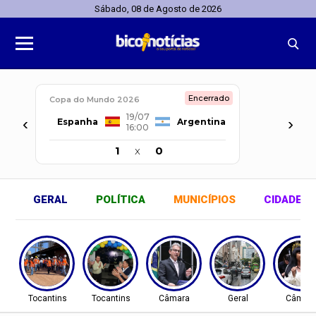
Sábado, 08 de Agosto de 2026
Encerrado
Copa do Mundo 2026
19/07
‹
›
Espanha
Argentina
16:00
1
x
0
GERAL
POLÍTICA
MUNICÍPIOS
CIDADES
Tocantins
Tocantins
Câmara
Geral
Câmar