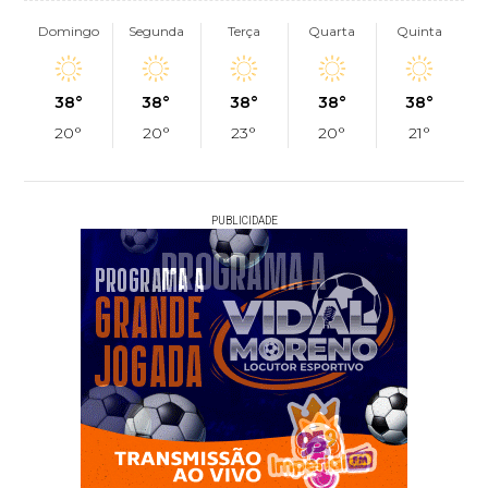
Domingo
Segunda
Terça
Quarta
Quinta
38°
38°
38°
38°
38°
20°
20°
23°
20°
21°
PUBLICIDADE