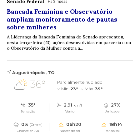
Senado Federal
Há 2 meses
Bancada Feminina e Observatório
ampliam monitoramento de pautas
sobre mulheres
A Liderança da Bancada Feminina do Senado apresentou,
nesta terça-feira (23), ações desenvolvidas em parceria com
o Observatório da Mulher contra a...
Augustinópolis, TO
36°
Parcialmente nublado
Mín.
23°
Máx.
39°
35°
2.91
27%
km/h
Sensação
Vento
Umidade
0%
06h20
18h14
(0mm)
Chance chuva
Nascer do sol
Pôr do sol