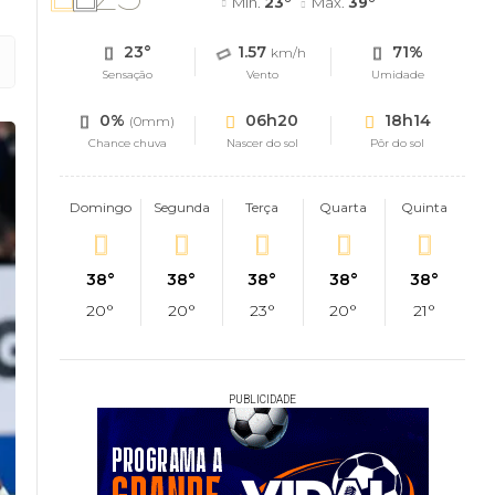
Mín.
23°
Máx.
39°
23°
1.57
71%
km/h
Sensação
Vento
Umidade
0%
06h20
18h14
(0mm)
Chance chuva
Nascer do sol
Pôr do sol
Domingo
Segunda
Terça
Quarta
Quinta
38°
38°
38°
38°
38°
20°
20°
23°
20°
21°
PUBLICIDADE