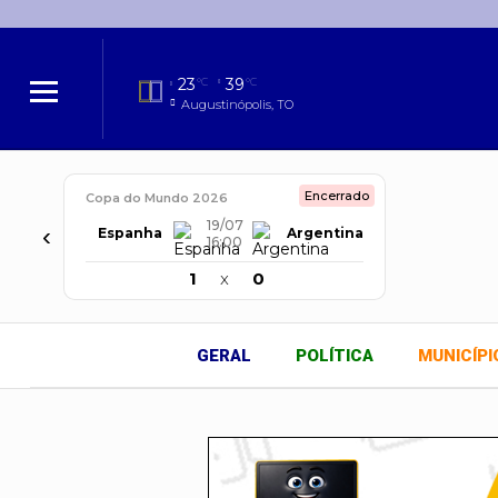
23
39
°C
°C
Augustinópolis, TO
Encerrado
Copa do Mundo 2026
19/07
‹
Espanha
Argentina
16:00
1
x
0
GERAL
POLÍTICA
MUNICÍPI