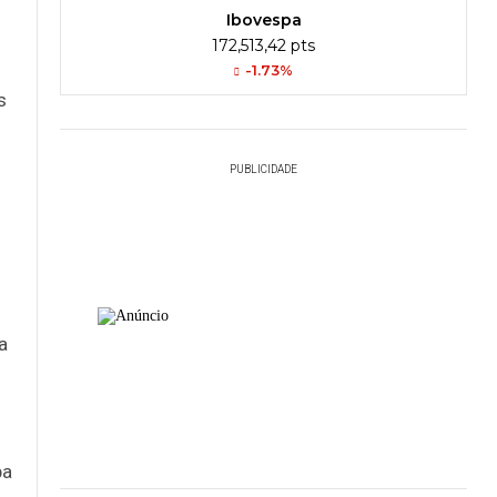
Ibovespa
172,513,42 pts
-1.73%
s
PUBLICIDADE
a
pa